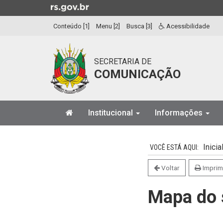
Ir
para
Conteúdo [1]
Menu [2]
Busca [3]
Acessibilidade
o
conteúdo
Ir
SECRETARIA DE
para
COMUNICAÇÃO
o
menu
Ir
Início
para
Institucional
Informações
do
a
menu
Início
busca
do
Inicia
conteúdo
Voltar
Imprim
Mapa do 