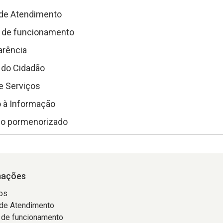
 de Atendimento
o de funcionamento
arência
 do Cidadão
e Serviços
 à Informação
rio pormenorizado
mações
os
 de Atendimento
 de funcionamento