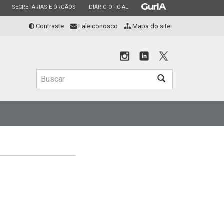
ESTADO
ESTADO
ESTADO
SECRETARIAS E ÓRGÃOS
DIÁRIO OFICIAL
Contraste
Fale conosco
Mapa do site
Buscar