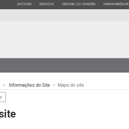
ESTADO
ESTADO
ESTADO
ESTADO
NOTÍCIAS
SERVIÇOS
CENTRAL DO CIDADÃO
TRANSPARÊNCIA
l
Informações do Site
Mapa do site
ir
site