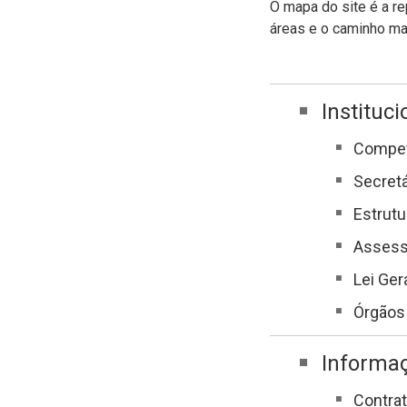
O mapa do site é a re
áreas e o caminho mai
Instituci
Compet
Secretá
Estrutu
Assess
Lei Ger
Órgãos
Informa
Contra